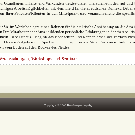
nen Grundlagen, Inhalte und Wirkungen tiergestützter Therapiemethoden auf und 
ichtigen Arbeitsmöglichkeiten mit dem Pferd im therapeutischen Kontext. Dabei s
ion Ihrer Patienten/Klienten in den Mittelpunkt und veranschauliche die spezifi
für Sie im Workshop gern einen Rahmen für die praktische Annäherung an die Arbei
 Ihre Mitarbeiter oder Auszubildenden persönliche Erfahrungen in der therapeuti
meln. Dabei steht zu Beginn das Beobachten und Kennenlernen des Partners Pfer
en kleinen Aufgaben und Spielvarianten ausprobieren. Wenn Sie einen Einblick i
wir vom Boden auf den Rücken des Pferdes.
 Veranstaltungen, Workshops und Seminare
Copyright © 2009 Reittherapie Leipzig