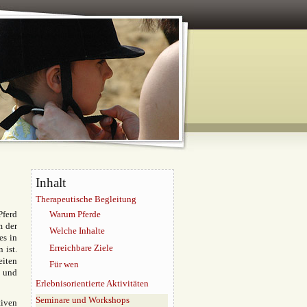
Inhalt
Therapeutische Begleitung
Pferd
Warum Pferde
m der
Welche Inhalte
es in
Erreichbare Ziele
 ist.
eiten
Für wen
n und
Erlebnisorientierte Aktivitäten
Seminare und Workshops
tiven